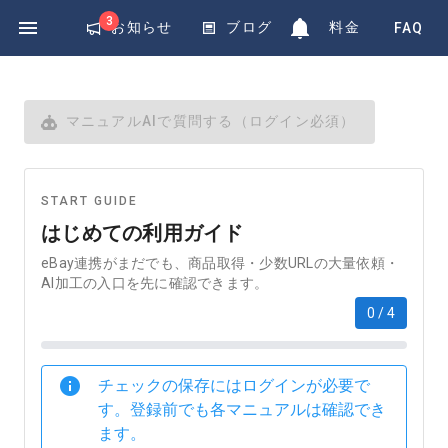
Exponential
3
お知らせ
ブログ
料金
FAQ
マニュアルAIで質問する（ログイン必須）
START GUIDE
はじめての利用ガイド
eBay連携がまだでも、商品取得・少数URLの大量依頼・
AI加工の入口を先に確認できます。
0 / 4
チェックの保存にはログインが必要で
す。登録前でも各マニュアルは確認でき
ます。