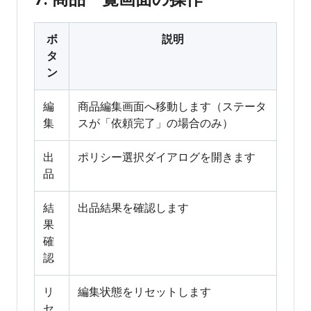
ボ
説明
タ
ン
編
商品編集画面へ移動します（ステータ
集
スが「依頼完了」の場合のみ）
出
ポリシー選択ダイアログを開きます
品
結
出品結果を確認します
果
確
認
リ
編集状態をリセットします
セ