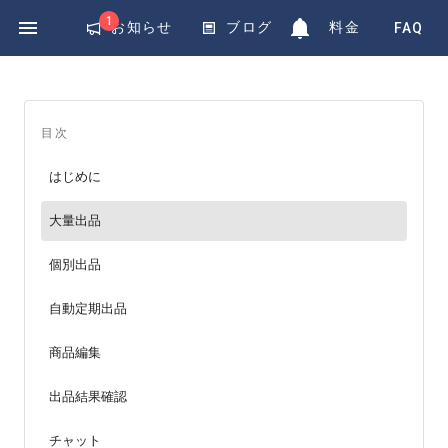
Exponential
1
お知らせ
ブログ
料金
FAQ
目次
はじめに
大量出品
個別出品
自動定期出品
商品編集
出品結果確認
チャット