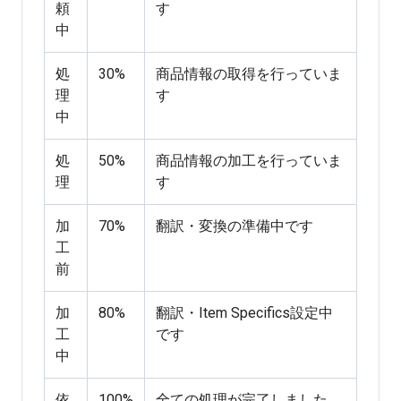
頼
す
中
処
30%
商品情報の取得を行っていま
理
す
中
処
50%
商品情報の加工を行っていま
理
す
加
70%
翻訳・変換の準備中です
工
前
加
80%
翻訳・Item Specifics設定中
工
です
中
依
100%
全ての処理が完了しました。