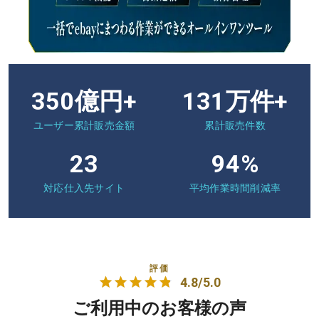
350億円+
131万件+
ユーザー累計販売金額
累計販売件数
23
94%
対応仕入先サイト
平均作業時間削減率
評価
4.8/5.0
ご利用中のお客様の声