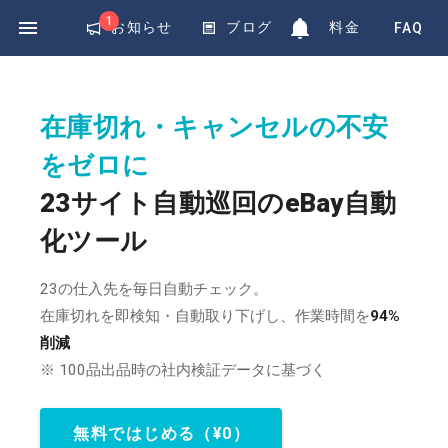
Exponential
1
お知らせ
ブログ
料金
FAQ
在庫切れ・キャンセルの不安
をゼロに
23サイト自動巡回のeBay自動
化ツール
23の仕入先を毎日自動チェック。
在庫切れを即検知・自動取り下げし、作業時間を
94%
削減
※ 100品出品時の社内検証データに基づく
無料ではじめる（¥0）