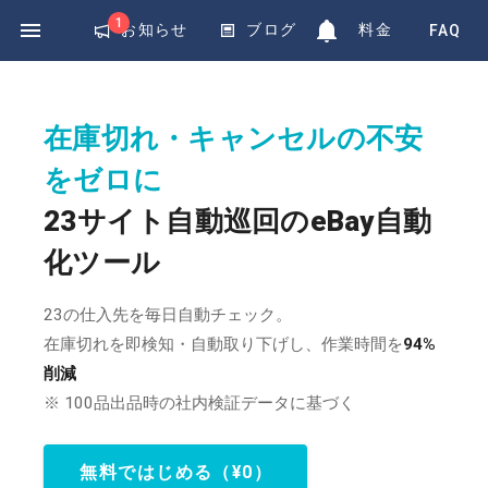
Exponential
1
お知らせ
ブログ
料金
FAQ
在庫切れ・キャンセルの不安
をゼロに
23サイト自動巡回のeBay自動
化ツール
23の仕入先を毎日自動チェック。
在庫切れを即検知・自動取り下げし、作業時間を
94%
削減
※ 100品出品時の社内検証データに基づく
無料ではじめる（¥0）