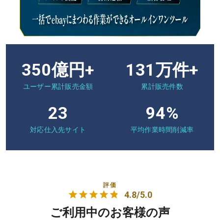
350億円+
131万件+
ユーザー累計販売金額
累計販売件数
23
94%
対応仕入先サイト
平均作業時間削減率
評価
4.8/5.0
ご利用中のお客様の声